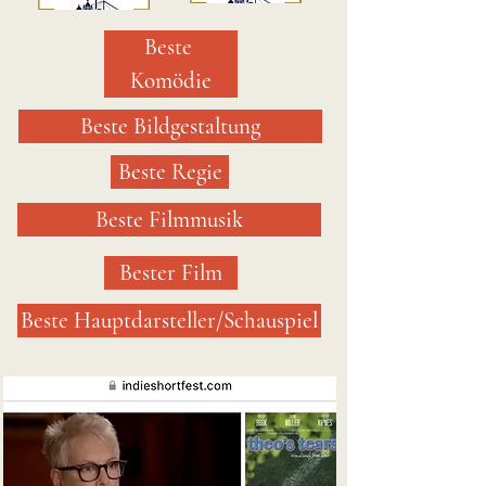
Beste 
Komödie
Beste Bildgestaltung
Beste Regie
Beste Filmmusik
Bester Film
Beste Hauptdarsteller/Schauspiel