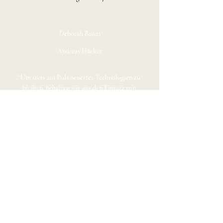
Deborah Baum
Andreas Häcker
*Um stets am Puls neuester Technologien zu 
bleiben, behalten wir uns den Einsatz von 
Künstlicher Intelligenz in der Produktion vor  – 
mit dem klaren Ziel, der Geschichte noch 
unmittelbarer, authentischer und berührender zu 
begegnen.