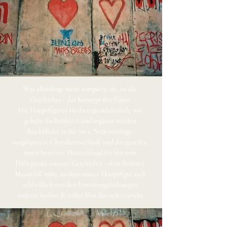
Was allerdings nicht temporär ist, ist die 
Geschichte - das Konzept des Films. 

Die Hauptfiguren bleiben grundsätzlich, wie 
gehabt (in Bubbles), und ergänzt werden 
Rückblicke in die 70er, Nebenstränge, 
ausgebautere Charakterverläufe und das geteilte, 
sowie besetzte  Deutschland bis hin zum 
Höhepunkt unserer Geschichte - dem Berliner 
Mauerfall 1989, an dem unsere Hauptfigur sich 
schließlich von den Erwartungshaltungen 
anderer loslöst & voller Mut für sich einsteht.