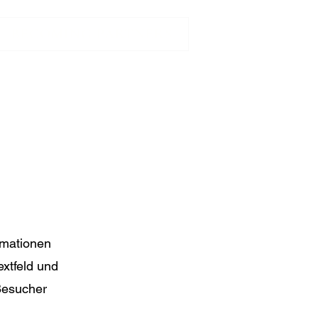
BECOMING PARTNERS
rmationen
xtfeld und
 Besucher