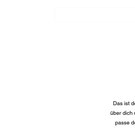
HOME
Bubbles
C
Das ist d
über dich 
passe de